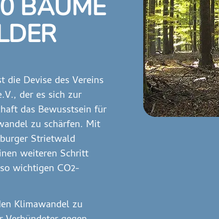
00 BÄUME
LDER
st die Devise des Vereins
V., der es sich zur
chaft das Bewusstsein für
wandel zu schärfen. Mit
nburger Strietwald
einen weiteren Schritt
so wichtigen CO2-
den Klimawandel zu