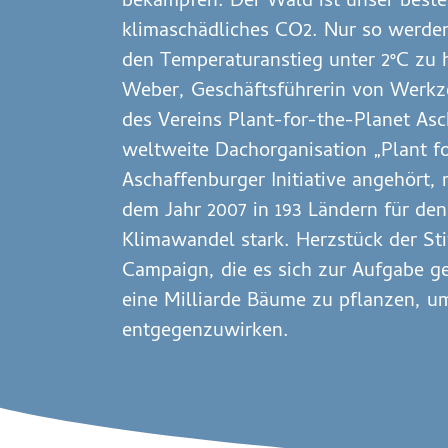
bekämpfen. Der Wald ist unser best
klimaschädliches CO2. Nur so werden 
den Temperaturanstieg unter 2°C zu 
Weber, Geschäftsführerin von Werk
des Vereins Plant-for-the-Planet Asc
weltweite Dachorganisation „Plant fo
Aschaffenburger Initiative angehört, 
dem Jahr 2007 in 193 Ländern für de
Klimawandel stark. Herzstück der Stif
Campaign, die es sich zur Aufgabe g
eine Milliarde Bäume zu pflanzen, u
entgegenzuwirken.