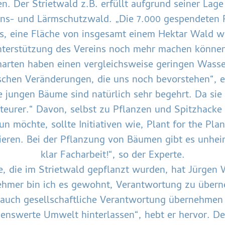
n. Der Strietwald z.B. erfüllt aufgrund seiner Lag
ons- und Lärmschutzwald. „Die 7.000 gespendeten 
 eine Fläche von insgesamt einem Hektar Wald wie
nterstützung des Vereins noch mehr machen können,
arten haben einen vergleichsweise geringen Wasser
schen Veränderungen, die uns noch bevorstehen“, er
 jungen Bäume sind natürlich sehr begehrt. Da sie 
h teurer.“ Davon, selbst zu Pflanzen und Spitzhacke 
 möchte, sollte Initiativen wie, Plant for the Pla
ieren. Bei der Pflanzung von Bäumen gibt es unheim
klar Facharbeit!“, so der Experte.
, die im Strietwald gepflanzt wurden, hat Jürgen
ehmer bin ich es gewohnt, Verantwortung zu übern
auch gesellschaftliche Verantwortung übernehmen 
benswerte Umwelt hinterlassen“, hebt er hervor. 