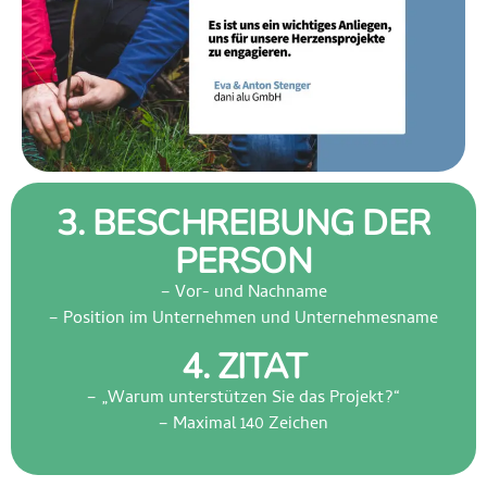
3. BESCHREIBUNG DER
PERSON
– Vor- und Nachname
– Position im Unternehmen und Unternehmesname
4. ZITAT
– „Warum unterstützen Sie das Projekt?“
– Maximal 140 Zeichen