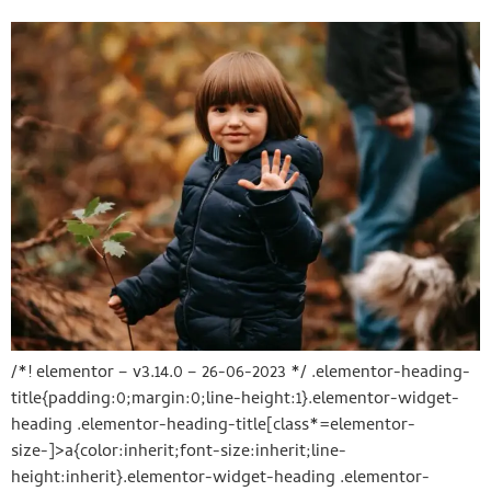
/*! elementor – v3.14.0 – 26-06-2023 */ .elementor-heading-
title{padding:0;margin:0;line-height:1}.elementor-widget-
heading .elementor-heading-title[class*=elementor-
size-]>a{color:inherit;font-size:inherit;line-
height:inherit}.elementor-widget-heading .elementor-