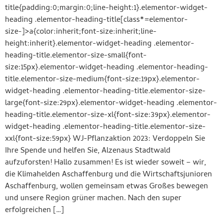
title{padding:0;margin:0;line-height:1}.elementor-widget-
heading .elementor-heading-title[class*=elementor-
size-]>a{color:inherit;font-size:inherit;line-
height:inherit}.elementor-widget-heading .elementor-
heading-title.elementor-size-small{font-
size:15px}.elementor-widget-heading .elementor-heading-
title.elementor-size-medium{font-size:19px}.elementor-
widget-heading .elementor-heading-title.elementor-size-
large{font-size:29px}.elementor-widget-heading .elementor-
heading-title.elementor-size-xl{font-size:39px}.elementor-
widget-heading .elementor-heading-title.elementor-size-
xxl{font-size:59px} WJ-Pflanzaktion 2023: Verdoppeln Sie
Ihre Spende und helfen Sie, Alzenaus Stadtwald
aufzuforsten! Hallo zusammen! Es ist wieder soweit – wir,
die Klimahelden Aschaffenburg und die Wirtschaftsjunioren
Aschaffenburg, wollen gemeinsam etwas Großes bewegen
und unsere Region grüner machen. Nach den super
erfolgreichen […]