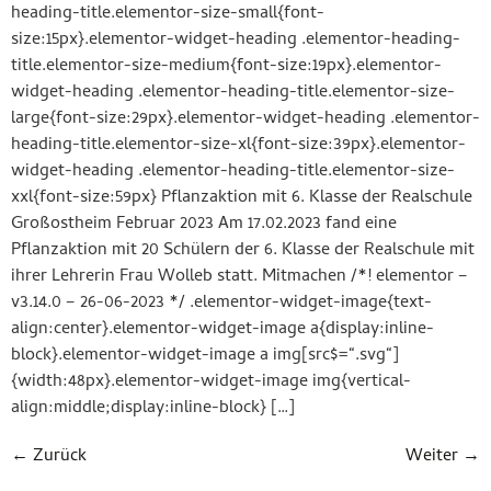
heading-title.elementor-size-small{font-
size:15px}.elementor-widget-heading .elementor-heading-
title.elementor-size-medium{font-size:19px}.elementor-
widget-heading .elementor-heading-title.elementor-size-
large{font-size:29px}.elementor-widget-heading .elementor-
heading-title.elementor-size-xl{font-size:39px}.elementor-
widget-heading .elementor-heading-title.elementor-size-
xxl{font-size:59px} Pflanzaktion mit 6. Klasse der Realschule
Großostheim Februar 2023 Am 17.02.2023 fand eine
Pflanzaktion mit 20 Schülern der 6. Klasse der Realschule mit
ihrer Lehrerin Frau Wolleb statt. Mitmachen /*! elementor –
v3.14.0 – 26-06-2023 */ .elementor-widget-image{text-
align:center}.elementor-widget-image a{display:inline-
block}.elementor-widget-image a img[src$=“.svg“]
{width:48px}.elementor-widget-image img{vertical-
align:middle;display:inline-block} […]
←
Zurück
Weiter
→